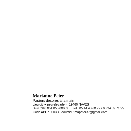
Marianne Peter
Papiers décorés à la main
Lieu dit « peyrelevade » 19460 NAVES
Siret :348 051 855 00032 tel : 05.44.40.60.77 / 06 24 89 71 95
Code APE : 9003B courriel : mapeter37@gmail.com